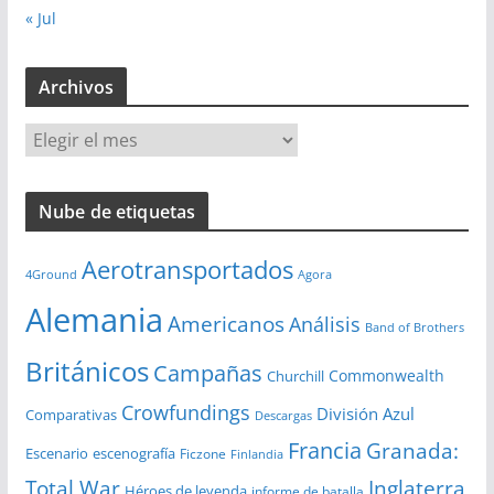
« Jul
Archivos
A
r
c
Nube de etiquetas
h
i
Aerotransportados
v
4Ground
Agora
o
Alemania
Americanos
Análisis
s
Band of Brothers
Británicos
Campañas
Commonwealth
Churchill
Crowfundings
División Azul
Comparativas
Descargas
Francia
Granada:
Escenario
escenografía
Ficzone
Finlandia
Total War
Inglaterra
Héroes de leyenda
informe de batalla