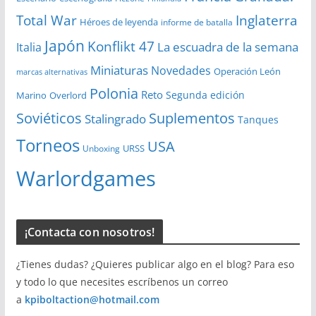
Total War
Inglaterra
Héroes de leyenda
informe de batalla
Japón
Konflikt 47
La escuadra de la semana
Italia
Miniaturas
Novedades
Operación León
marcas alternativas
Polonia
Reto
Segunda edición
Overlord
Marino
Soviéticos
Suplementos
Stalingrado
Tanques
Torneos
USA
URSS
Unboxing
Warlordgames
¡Contacta con nosotros!
¿Tienes dudas? ¿Quieres publicar algo en el blog? Para eso
y todo lo que necesites escríbenos un correo
a
kpiboltaction@hotmail.com