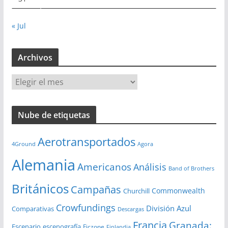
« Jul
Archivos
A
r
c
Nube de etiquetas
h
i
Aerotransportados
v
4Ground
Agora
o
Alemania
Americanos
Análisis
s
Band of Brothers
Británicos
Campañas
Commonwealth
Churchill
Crowfundings
División Azul
Comparativas
Descargas
Francia
Granada:
Escenario
escenografía
Ficzone
Finlandia