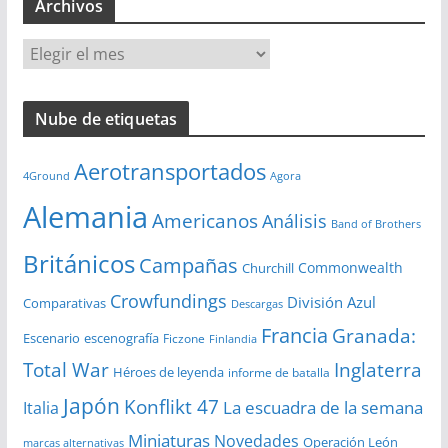
Archivos
A
r
c
Nube de etiquetas
h
i
Aerotransportados
v
4Ground
Agora
o
Alemania
Americanos
Análisis
s
Band of Brothers
Británicos
Campañas
Commonwealth
Churchill
Crowfundings
División Azul
Comparativas
Descargas
Francia
Granada:
Escenario
escenografía
Ficzone
Finlandia
Total War
Inglaterra
Héroes de leyenda
informe de batalla
Japón
Konflikt 47
La escuadra de la semana
Italia
Miniaturas
Novedades
Operación León
marcas alternativas