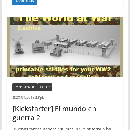
Leer más
IMPRESION 3D
TALLER
28/09/2018
Kpi.
[Kickstarter] El mundo en
guerra 2
¡Buenas tardes generales! Pues 3D Print terrain ha