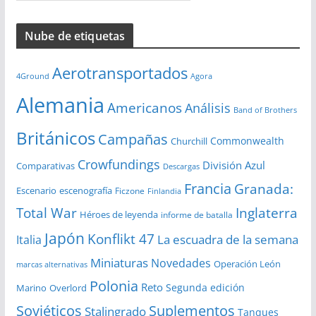
r
c
Nube de etiquetas
h
i
Aerotransportados
v
4Ground
Agora
o
Alemania
Americanos
Análisis
s
Band of Brothers
Británicos
Campañas
Commonwealth
Churchill
Crowfundings
División Azul
Comparativas
Descargas
Francia
Granada:
Escenario
escenografía
Ficzone
Finlandia
Total War
Inglaterra
Héroes de leyenda
informe de batalla
Japón
Konflikt 47
La escuadra de la semana
Italia
Miniaturas
Novedades
Operación León
marcas alternativas
Polonia
Reto
Segunda edición
Overlord
Marino
Soviéticos
Suplementos
Stalingrado
Tanques