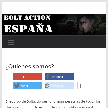
Saltar
al
contenido
¿Quienes somos?
+1
compartir
tweet
compartir
El equipo de Boltaction.es lo forman personas de todos los
rincones del país, lo que nació como un blog personal