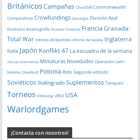
Británicos
Campañas
Commonwealth
Churchill
Crowfundings
División Azul
Comparativas
Descargas
Francia
Granada:
Escenario
escenografía
Ficzone
Finlandia
Total War
Inglaterra
Héroes de leyenda
informe de batalla
Japón
Konflikt 47
La escuadra de la semana
Italia
Miniaturas
Novedades
Operación León
marcas alternativas
Polonia
Reto
Segunda edición
Overlord
Marino
Soviéticos
Suplementos
Stalingrado
Tanques
Torneos
USA
URSS
Unboxing
Warlordgames
¡Contacta con nosotros!