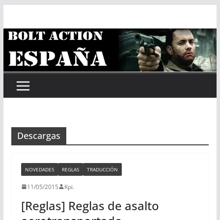
Saltar
al
contenido
Descargas
NOVEDADES
REGLAS
TRADUCCIÓN
11/05/2015
Kpi.
[Reglas] Reglas de asalto