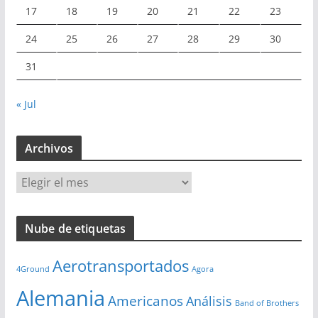
17
18
19
20
21
22
23
24
25
26
27
28
29
30
31
« Jul
Archivos
A
r
c
Nube de etiquetas
h
i
Aerotransportados
v
4Ground
Agora
o
Alemania
Americanos
Análisis
s
Band of Brothers