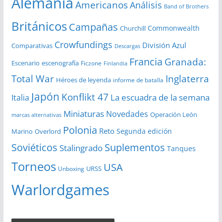
Alemania
Americanos
Análisis
s
Band of Brothers
Británicos
Campañas
Commonwealth
Churchill
Crowfundings
División Azul
Comparativas
Descargas
Francia
Granada:
Escenario
escenografía
Ficzone
Finlandia
Total War
Inglaterra
Héroes de leyenda
informe de batalla
Japón
Konflikt 47
La escuadra de la semana
Italia
Miniaturas
Novedades
Operación León
marcas alternativas
Polonia
Reto
Segunda edición
Overlord
Marino
Soviéticos
Suplementos
Stalingrado
Tanques
Torneos
USA
URSS
Unboxing
Warlordgames