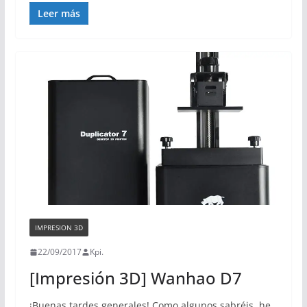
Leer más
IMPRESION 3D
22/09/2017
Kpi.
[Impresión 3D] Wanhao D7
¡Buenas tardes generales! Como algunos sabréis, he