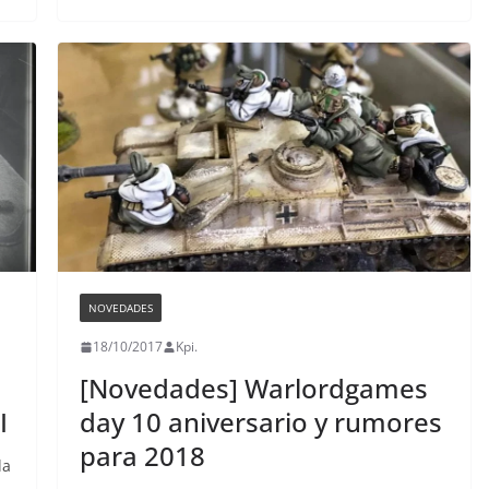
NOVEDADES
18/10/2017
Kpi.
[Novedades] Warlordgames
I
day 10 aniversario y rumores
para 2018
la