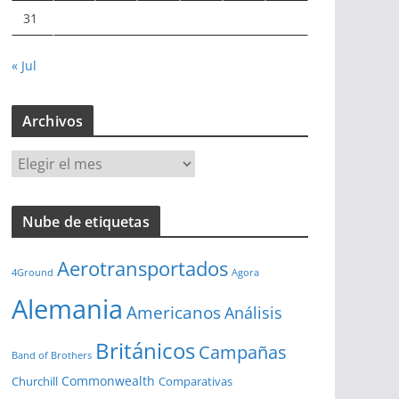
31
« Jul
Archivos
A
r
c
Nube de etiquetas
h
i
Aerotransportados
v
4Ground
Agora
o
Alemania
Americanos
Análisis
s
Británicos
Campañas
Band of Brothers
Commonwealth
Churchill
Comparativas