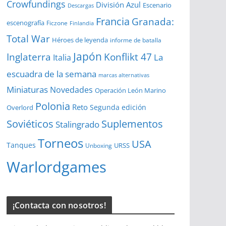
Crowfundings
División Azul
Escenario
Descargas
Francia
Granada:
escenografía
Ficzone
Finlandia
Total War
Héroes de leyenda
informe de batalla
Japón
Inglaterra
Konflikt 47
La
Italia
escuadra de la semana
marcas alternativas
Miniaturas
Novedades
Operación León Marino
Polonia
Reto
Segunda edición
Overlord
Soviéticos
Suplementos
Stalingrado
Torneos
USA
Tanques
URSS
Unboxing
Warlordgames
¡Contacta con nosotros!