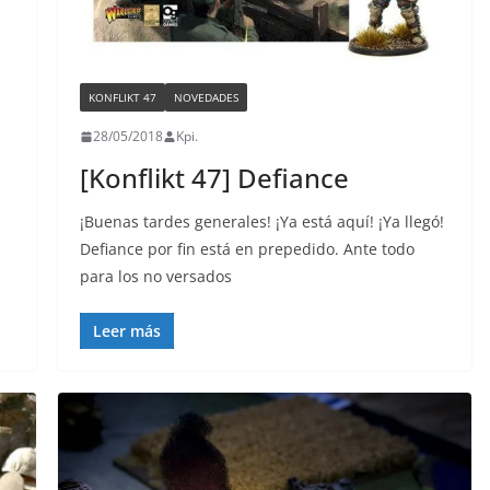
KONFLIKT 47
NOVEDADES
28/05/2018
Kpi.
[Konflikt 47] Defiance
¡Buenas tardes generales! ¡Ya está aquí! ¡Ya llegó!
Defiance por fin está en prepedido. Ante todo
para los no versados
Leer más