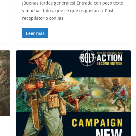
¡Buenas tardes generales! Entrada con poco texto
y muchas fotos, que se que os gustan :). Post
recopilatorio con las
Leer más