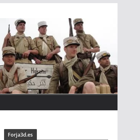
Forja3d.es