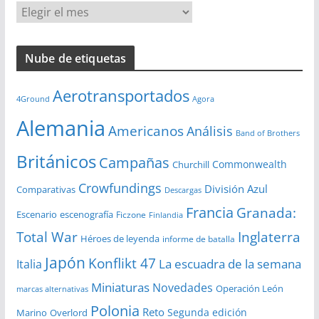
A
r
c
Nube de etiquetas
h
i
Aerotransportados
v
4Ground
Agora
o
Alemania
Americanos
Análisis
s
Band of Brothers
Británicos
Campañas
Commonwealth
Churchill
Crowfundings
División Azul
Comparativas
Descargas
Francia
Granada:
Escenario
escenografía
Ficzone
Finlandia
Total War
Inglaterra
Héroes de leyenda
informe de batalla
Japón
Konflikt 47
La escuadra de la semana
Italia
Miniaturas
Novedades
Operación León
marcas alternativas
Polonia
Reto
Segunda edición
Overlord
Marino