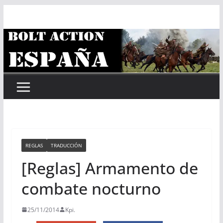
Saltar
al
contenido
REGLAS
TRADUCCIÓN
[Reglas] Armamento de
combate nocturno
25/11/2014
Kpi.