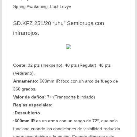
Spring Awakening; Last Levy»
SD.KFZ 251/20 “uhu” Semioruga con
infrarrojos.
Coste
: 32 pts (Inexperto), 40 pts (Regular), 48 pts
(Veterano).
Armamento:
600mm IR foco con un arco de fuego de
360 grados.
Valor de daños:
7+ (Transporte blindado)
Reglas especiales:
·Descubierto
·600mm IR
es un arma con un rango de 72″, que solo
funciona cuando las condiciones de visibilidad reducida
aparezcan debido a la noche. Cuando disparas este