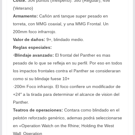
Coste:
304 puntos (Inexperto). 380 (Regular), 456
(Veterano)
Armamento:
Cañón anti tanque super pesado en
torreta, con MMG coaxial, y una MMG Frontal. Un
200mm foco infrarrojo.
Valor de daños:
9+, blindado medio.
Reglas especiales:
·Blindaje avanzado:
El frontal del Panther es mas
pesado de lo que se refleja en su perfil. Por eso en todos
los impactos frontales contra el Panther se consideraran
como si su blindaje fuese 10+
·200m Foco infrarojo. El foco confiere un modificador de
+24″ a la tirada para determinar el alcance de vision del
Panther.
Teatros de operaciones:
Contara como blindado en el
pelotón reforzado genérico, ademas podrá seleccionarse
en «Operation Watch on the Rhine; Holding the West
Wall; Operation