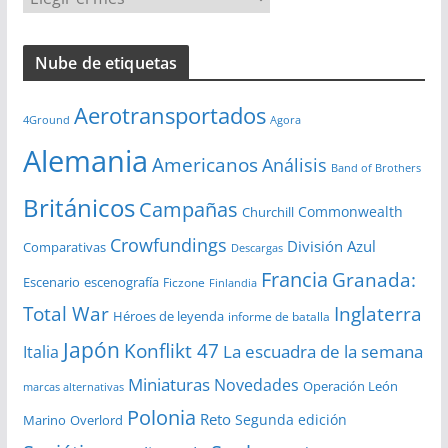
r
c
Nube de etiquetas
h
i
Aerotransportados
v
4Ground
Agora
o
Alemania
Americanos
Análisis
s
Band of Brothers
Británicos
Campañas
Commonwealth
Churchill
Crowfundings
División Azul
Comparativas
Descargas
Francia
Granada:
Escenario
escenografía
Ficzone
Finlandia
Total War
Inglaterra
Héroes de leyenda
informe de batalla
Japón
Konflikt 47
La escuadra de la semana
Italia
Miniaturas
Novedades
Operación León
marcas alternativas
Polonia
Reto
Segunda edición
Overlord
Marino