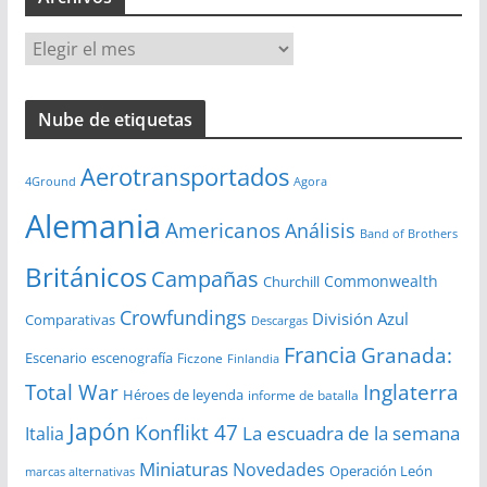
A
r
c
Nube de etiquetas
h
i
Aerotransportados
v
4Ground
Agora
o
Alemania
Americanos
Análisis
s
Band of Brothers
Británicos
Campañas
Commonwealth
Churchill
Crowfundings
División Azul
Comparativas
Descargas
Francia
Granada:
Escenario
escenografía
Ficzone
Finlandia
Total War
Inglaterra
Héroes de leyenda
informe de batalla
Japón
Konflikt 47
La escuadra de la semana
Italia
Miniaturas
Novedades
Operación León
marcas alternativas