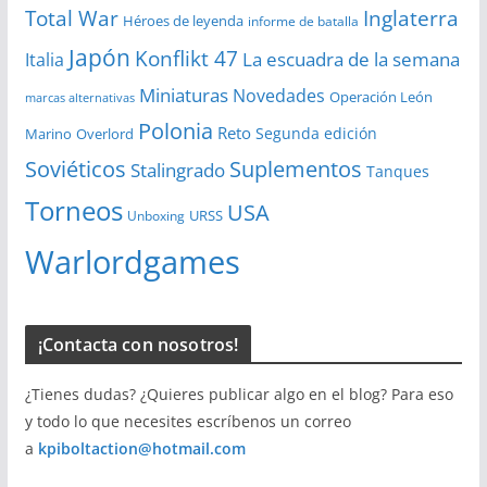
Total War
Inglaterra
Héroes de leyenda
informe de batalla
Japón
Konflikt 47
La escuadra de la semana
Italia
Miniaturas
Novedades
Operación León
marcas alternativas
Polonia
Reto
Segunda edición
Overlord
Marino
Soviéticos
Suplementos
Stalingrado
Tanques
Torneos
USA
URSS
Unboxing
Warlordgames
¡Contacta con nosotros!
¿Tienes dudas? ¿Quieres publicar algo en el blog? Para eso
y todo lo que necesites escríbenos un correo
a
kpiboltaction@hotmail.com