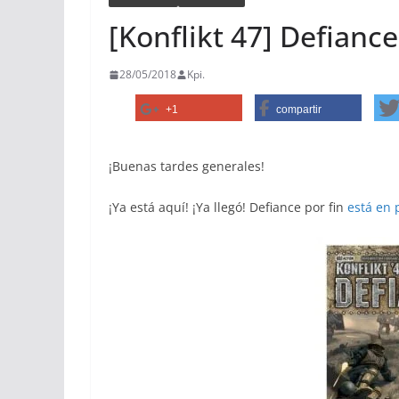
[Konflikt 47] Defiance
28/05/2018
Kpi.
+1
compartir
¡Buenas tardes generales!
¡Ya está aquí! ¡Ya llegó! Defiance por fin
está en 