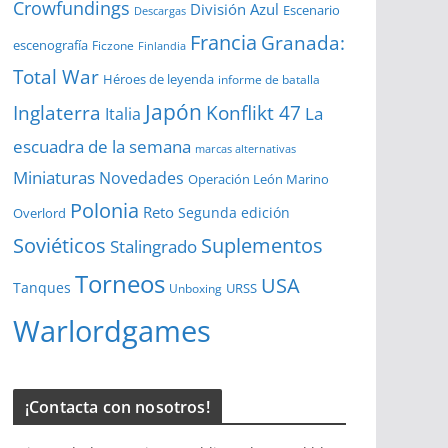
Crowfundings
División Azul
Escenario
Descargas
Francia
Granada:
escenografía
Ficzone
Finlandia
Total War
Héroes de leyenda
informe de batalla
Japón
Inglaterra
Konflikt 47
La
Italia
escuadra de la semana
marcas alternativas
Miniaturas
Novedades
Operación León Marino
Polonia
Reto
Segunda edición
Overlord
Soviéticos
Suplementos
Stalingrado
Torneos
USA
Tanques
URSS
Unboxing
Warlordgames
¡Contacta con nosotros!