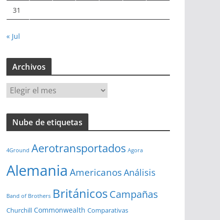
31
« Jul
Archivos
A
r
c
Nube de etiquetas
h
i
Aerotransportados
v
4Ground
Agora
o
Alemania
Americanos
Análisis
s
Británicos
Campañas
Band of Brothers
Commonwealth
Churchill
Comparativas