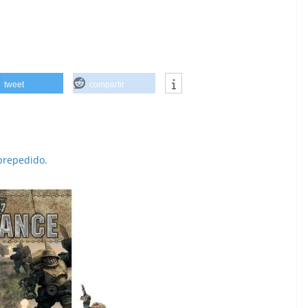
tweet
compartir
prepedido.