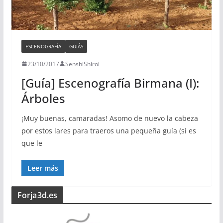
ESCENOGRAFÍA
GUIÁS
23/10/2017
SenshiShiroi
[Guía] Escenografía Birmana (I):
Árboles
¡Muy buenas, camaradas! Asomo de nuevo la cabeza
por estos lares para traeros una pequeña guía (si es
que le
Leer más
Forja3d.es