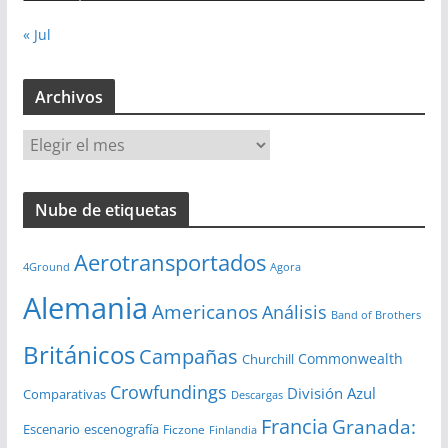
« Jul
Archivos
A
r
c
Nube de etiquetas
h
i
Aerotransportados
v
4Ground
Agora
o
Alemania
Americanos
Análisis
s
Band of Brothers
Británicos
Campañas
Commonwealth
Churchill
Crowfundings
División Azul
Comparativas
Descargas
Francia
Granada:
Escenario
escenografía
Ficzone
Finlandia