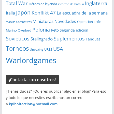
Total War
Inglaterra
Héroes de leyenda
informe de batalla
Japón
Konflikt 47
La escuadra de la semana
Italia
Miniaturas
Novedades
Operación León
marcas alternativas
Polonia
Reto
Segunda edición
Overlord
Marino
Soviéticos
Suplementos
Stalingrado
Tanques
Torneos
USA
URSS
Unboxing
Warlordgames
¡Contacta con nosotros!
¿Tienes dudas? ¿Quieres publicar algo en el blog? Para eso
y todo lo que necesites escríbenos un correo
a
kpiboltaction@hotmail.com