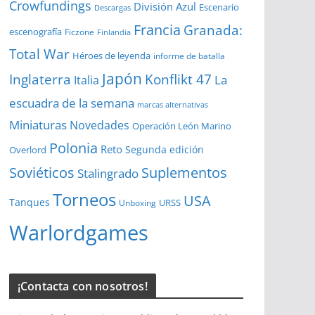
Crowfundings
División Azul
Escenario
Descargas
Francia
Granada:
escenografía
Ficzone
Finlandia
Total War
Héroes de leyenda
informe de batalla
Japón
Inglaterra
Konflikt 47
La
Italia
escuadra de la semana
marcas alternativas
Miniaturas
Novedades
Operación León Marino
Polonia
Reto
Segunda edición
Overlord
Soviéticos
Suplementos
Stalingrado
Torneos
USA
Tanques
URSS
Unboxing
Warlordgames
¡Contacta con nosotros!