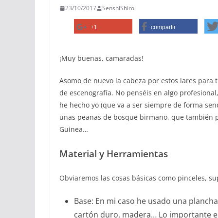
23/10/2017
SenshiShiroi
+1
compartir
¡Muy buenas, camaradas!
Asomo de nuevo la cabeza por estos lares para t
de escenografía. No penséis en algo profesional
he hecho yo (que va a ser siempre de forma senci
unas peanas de bosque birmano, que también po
Guinea…
Material y Herramientas
Obviaremos las cosas básicas como pinceles, sup
Base: En mi caso he usado una plancha 
cartón duro, madera… Lo importante es 