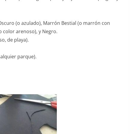
 Oscuro (o azulado), Marrón Bestial (o marrón con
o color arenoso), y Negro.
o, de playa).
ualquier parque).