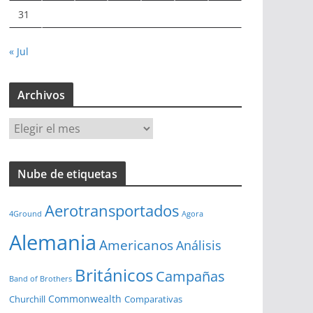
31
« Jul
Archivos
A
r
c
Nube de etiquetas
h
i
Aerotransportados
v
4Ground
Agora
o
Alemania
Americanos
Análisis
s
Británicos
Campañas
Band of Brothers
Commonwealth
Churchill
Comparativas