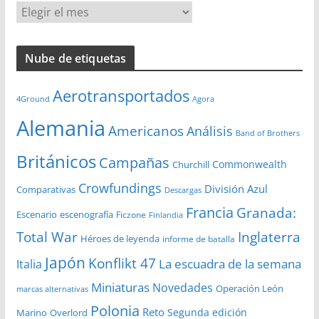
A
r
c
Nube de etiquetas
h
i
Aerotransportados
v
4Ground
Agora
o
Alemania
Americanos
Análisis
s
Band of Brothers
Británicos
Campañas
Commonwealth
Churchill
Crowfundings
División Azul
Comparativas
Descargas
Francia
Granada:
Escenario
escenografía
Ficzone
Finlandia
Total War
Inglaterra
Héroes de leyenda
informe de batalla
Japón
Konflikt 47
La escuadra de la semana
Italia
Miniaturas
Novedades
Operación León
marcas alternativas
Polonia
Reto
Segunda edición
Overlord
Marino