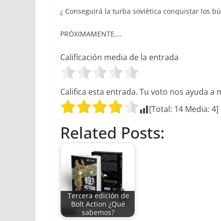
¿ Conseguirá la turba soviética conquistar los b
PRÓXIMAMENTE….
Calificación media de la entrada
Califica esta entrada. Tu voto nos ayuda a 
[Total:
14
Media:
4
]
Related Posts:
Tercera edición de
Bolt Action ¿Qué
sabemos?