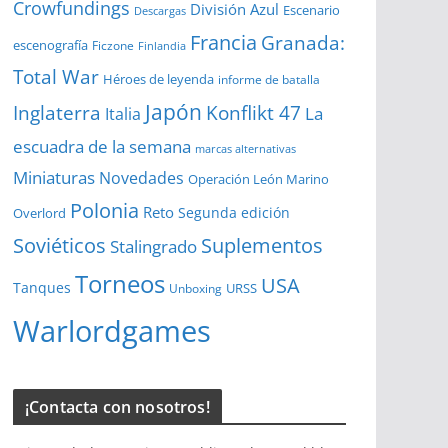
Crowfundings
División Azul
Escenario
Descargas
Francia
Granada:
escenografía
Ficzone
Finlandia
Total War
Héroes de leyenda
informe de batalla
Japón
Inglaterra
Konflikt 47
La
Italia
escuadra de la semana
marcas alternativas
Miniaturas
Novedades
Operación León Marino
Polonia
Reto
Segunda edición
Overlord
Soviéticos
Suplementos
Stalingrado
Torneos
USA
Tanques
URSS
Unboxing
Warlordgames
¡Contacta con nosotros!