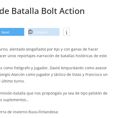
de Batalla Bolt Action
tweet
compartir
urno, alentado (engañado) por Kpi y con ganas de hacer
acer unos reportajes-narración de batallas históricas de este.
as como fotógrafo y jugador, David Ampurdanès como asesor
Sergio Alarcón como jugador y táctico de listas y Francisco un
l último turno.
 misión-batalla que nos propongáis ya sea de tipo pelotón de
los suplementos…
rra de invierno Ruso-Finlandesa: