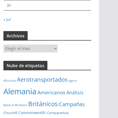
31
« Jul
Archivos
A
r
c
Nube de etiquetas
h
i
Aerotransportados
v
4Ground
Agora
o
Alemania
Americanos
Análisis
s
Británicos
Campañas
Band of Brothers
Commonwealth
Churchill
Comparativas