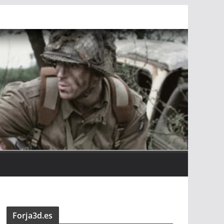
Forja3d.es