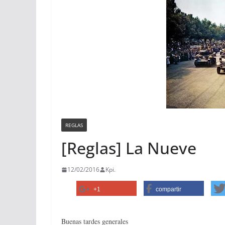
REGLAS
[Reglas] La Nueve
12/02/2016
Kpi.
+1
compartir
Buenas tardes generales