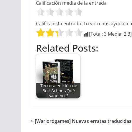
Calificación media de la entrada
Califica esta entrada. Tu voto nos ayuda a 
[Total:
3
Media:
2.3
]
Related Posts:
Tercera edición de
Bolt Action ¿Qué
sabemos?
[Warlordgames] Nuevas erratas traducidas