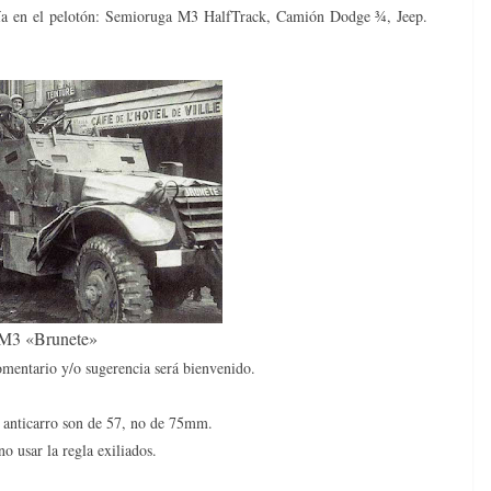
ería en el pelotón: Semioruga M3 HalfTrack, Camión Dodge ¾, Jeep.
M3 «Brunete»
omentario y/o sugerencia será bienvenido.
 anticarro son de 57, no de 75mm.
o usar la regla exiliados.