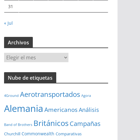
31
« Jul
Archivos
A
r
c
Nube de etiquetas
h
i
Aerotransportados
v
4Ground
Agora
o
Alemania
Americanos
Análisis
s
Británicos
Campañas
Band of Brothers
Commonwealth
Churchill
Comparativas