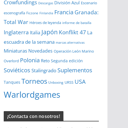
Crowfundings
División Azul
Escenario
Descargas
Francia
Granada:
escenografía
Ficzone
Finlandia
Total War
Héroes de leyenda
informe de batalla
Japón
Inglaterra
Konflikt 47
La
Italia
escuadra de la semana
marcas alternativas
Miniaturas
Novedades
Operación León Marino
Polonia
Reto
Segunda edición
Overlord
Soviéticos
Suplementos
Stalingrado
Torneos
USA
Tanques
URSS
Unboxing
Warlordgames
¡Contacta con nosotros!