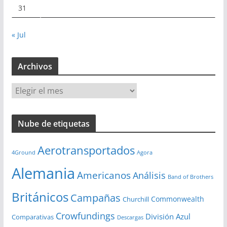
31
« Jul
Archivos
A
r
c
Nube de etiquetas
h
i
Aerotransportados
v
4Ground
Agora
o
Alemania
Americanos
Análisis
s
Band of Brothers
Británicos
Campañas
Commonwealth
Churchill
Crowfundings
División Azul
Comparativas
Descargas