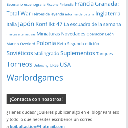
Francia
Granada:
Escenario
escenografía
Ficzone
Finlandia
Total War
Inglaterra
Héroes de leyenda
informe de batalla
Japón
Konflikt 47
La escuadra de la semana
Italia
Miniaturas
Novedades
Operación León
marcas alternativas
Polonia
Reto
Segunda edición
Overlord
Marino
Soviéticos
Suplementos
Stalingrado
Tanques
Torneos
USA
URSS
Unboxing
Warlordgames
¡Contacta con nosotros!
¿Tienes dudas? ¿Quieres publicar algo en el blog? Para eso
y todo lo que necesites escríbenos un correo
a
kpiboltaction@hotmail.com