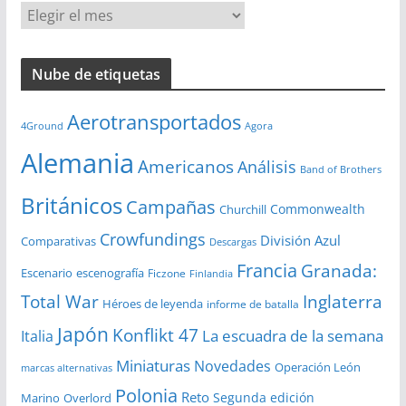
A
r
c
Nube de etiquetas
h
i
Aerotransportados
v
4Ground
Agora
o
Alemania
Americanos
Análisis
s
Band of Brothers
Británicos
Campañas
Commonwealth
Churchill
Crowfundings
División Azul
Comparativas
Descargas
Francia
Granada:
Escenario
escenografía
Ficzone
Finlandia
Total War
Inglaterra
Héroes de leyenda
informe de batalla
Japón
Konflikt 47
La escuadra de la semana
Italia
Miniaturas
Novedades
Operación León
marcas alternativas
Polonia
Reto
Segunda edición
Overlord
Marino