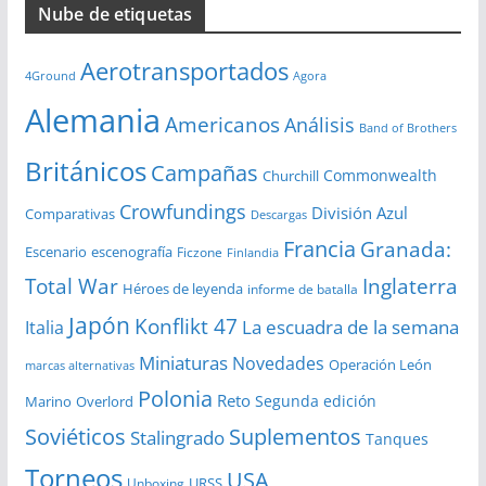
Nube de etiquetas
h
i
Aerotransportados
v
4Ground
Agora
o
Alemania
Americanos
Análisis
s
Band of Brothers
Británicos
Campañas
Commonwealth
Churchill
Crowfundings
División Azul
Comparativas
Descargas
Francia
Granada:
Escenario
escenografía
Ficzone
Finlandia
Total War
Inglaterra
Héroes de leyenda
informe de batalla
Japón
Konflikt 47
La escuadra de la semana
Italia
Miniaturas
Novedades
Operación León
marcas alternativas
Polonia
Reto
Segunda edición
Overlord
Marino
Soviéticos
Suplementos
Stalingrado
Tanques
Torneos
USA
URSS
Unboxing