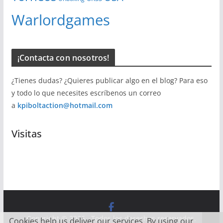
Warlordgames
¡Contacta con nosotros!
¿Tienes dudas? ¿Quieres publicar algo en el blog? Para eso
y todo lo que necesites escríbenos un correo
a
kpiboltaction@hotmail.com
Visitas
Copyright © 2026
. Todos los derechos reservados.
Cookies help us deliver our services. By using our