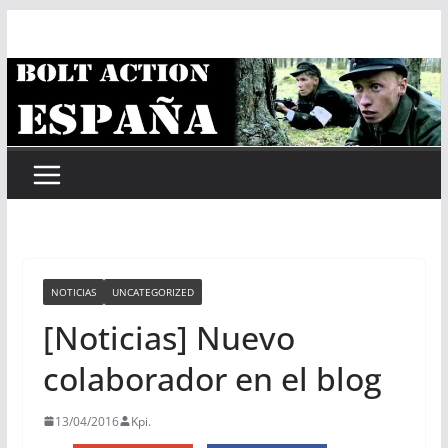
Saltar
al
contenido
NOTICIAS
UNCATEGORIZED
[Noticias] Nuevo
colaborador en el blog
13/04/2016
Kpi.