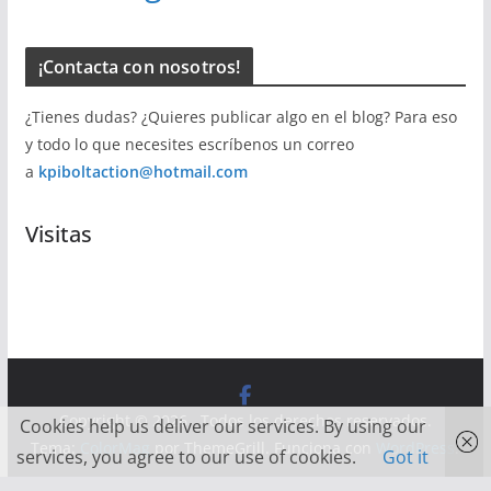
¡Contacta con nosotros!
¿Tienes dudas? ¿Quieres publicar algo en el blog? Para eso
y todo lo que necesites escríbenos un correo
a
kpiboltaction@hotmail.com
Visitas
Copyright © 2026
. Todos los derechos reservados.
Cookies help us deliver our services. By using our
Tema:
ColorMag
por ThemeGrill. Funciona con
WordPress
.
services, you agree to our use of cookies.
Got it