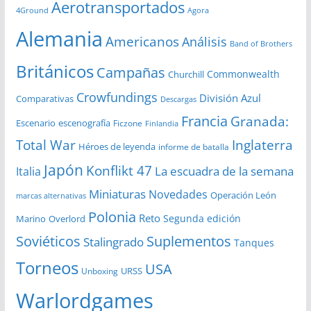
Aerotransportados
v
4Ground
Agora
o
Alemania
Americanos
Análisis
s
Band of Brothers
Británicos
Campañas
Commonwealth
Churchill
Crowfundings
División Azul
Comparativas
Descargas
Francia
Granada:
Escenario
escenografía
Ficzone
Finlandia
Total War
Inglaterra
Héroes de leyenda
informe de batalla
Japón
Konflikt 47
La escuadra de la semana
Italia
Miniaturas
Novedades
Operación León
marcas alternativas
Polonia
Reto
Segunda edición
Overlord
Marino
Soviéticos
Suplementos
Stalingrado
Tanques
Torneos
USA
URSS
Unboxing
Warlordgames