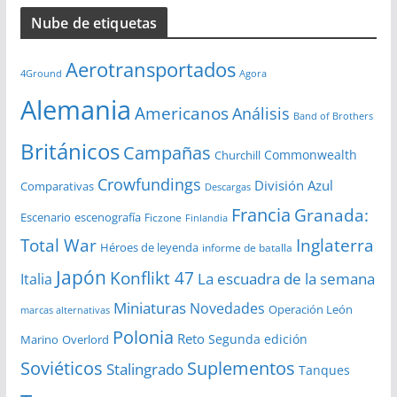
c
Nube de etiquetas
h
i
Aerotransportados
v
4Ground
Agora
o
Alemania
Americanos
Análisis
s
Band of Brothers
Británicos
Campañas
Commonwealth
Churchill
Crowfundings
División Azul
Comparativas
Descargas
Francia
Granada:
Escenario
escenografía
Ficzone
Finlandia
Total War
Inglaterra
Héroes de leyenda
informe de batalla
Japón
Konflikt 47
La escuadra de la semana
Italia
Miniaturas
Novedades
Operación León
marcas alternativas
Polonia
Reto
Segunda edición
Overlord
Marino
Soviéticos
Suplementos
Stalingrado
Tanques