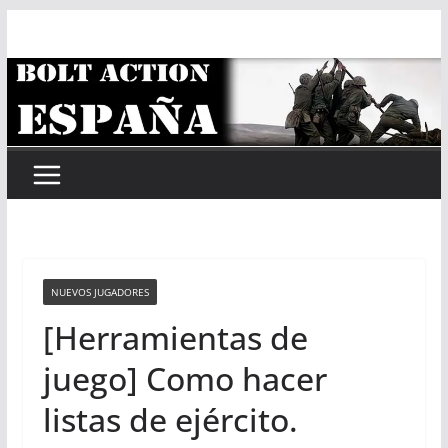
Saltar
al
contenido
NUEVOS JUGADORES
[Herramientas de
juego] Como hacer
listas de ejército.