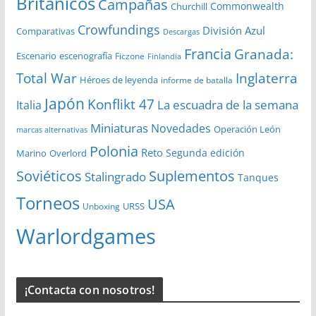
Británicos
Campañas
Commonwealth
Churchill
Crowfundings
División Azul
Comparativas
Descargas
Francia
Granada:
Escenario
escenografía
Ficzone
Finlandia
Total War
Inglaterra
Héroes de leyenda
informe de batalla
Japón
Konflikt 47
La escuadra de la semana
Italia
Miniaturas
Novedades
Operación León
marcas alternativas
Polonia
Reto
Segunda edición
Overlord
Marino
Soviéticos
Suplementos
Stalingrado
Tanques
Torneos
USA
URSS
Unboxing
Warlordgames
¡Contacta con nosotros!