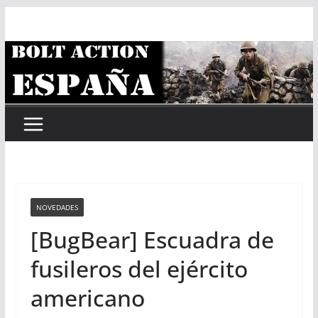
Saltar
al
contenido
NOVEDADES
[BugBear] Escuadra de
fusileros del ejército
americano