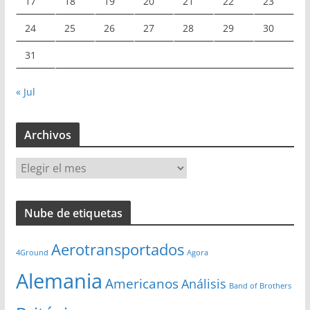
17
18
19
20
21
22
23
24
25
26
27
28
29
30
31
« Jul
Archivos
A
r
c
Nube de etiquetas
h
i
Aerotransportados
v
4Ground
Agora
o
Alemania
Americanos
Análisis
s
Band of Brothers