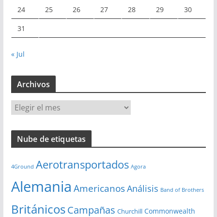
24
25
26
27
28
29
30
31
« Jul
Archivos
A
r
c
Nube de etiquetas
h
i
Aerotransportados
v
4Ground
Agora
o
Alemania
Americanos
Análisis
s
Band of Brothers
Británicos
Campañas
Commonwealth
Churchill