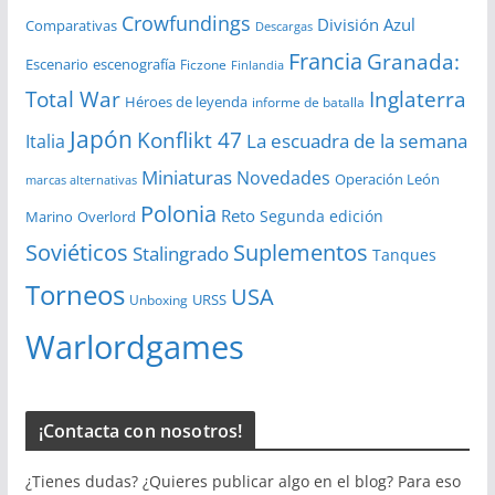
Crowfundings
División Azul
Comparativas
Descargas
Francia
Granada:
Escenario
escenografía
Ficzone
Finlandia
Total War
Inglaterra
Héroes de leyenda
informe de batalla
Japón
Konflikt 47
La escuadra de la semana
Italia
Miniaturas
Novedades
Operación León
marcas alternativas
Polonia
Reto
Segunda edición
Overlord
Marino
Soviéticos
Suplementos
Stalingrado
Tanques
Torneos
USA
URSS
Unboxing
Warlordgames
¡Contacta con nosotros!
¿Tienes dudas? ¿Quieres publicar algo en el blog? Para eso