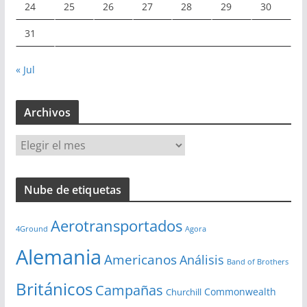
24
25
26
27
28
29
30
31
« Jul
Archivos
A
r
c
Nube de etiquetas
h
i
Aerotransportados
v
4Ground
Agora
o
Alemania
Americanos
Análisis
s
Band of Brothers
Británicos
Campañas
Commonwealth
Churchill