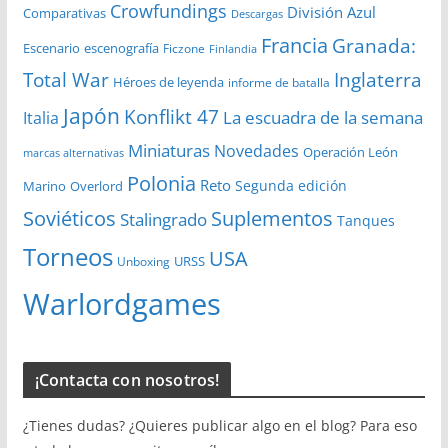
Crowfundings
División Azul
Comparativas
Descargas
Francia
Granada:
Escenario
escenografía
Ficzone
Finlandia
Total War
Inglaterra
Héroes de leyenda
informe de batalla
Japón
Konflikt 47
La escuadra de la semana
Italia
Miniaturas
Novedades
Operación León
marcas alternativas
Polonia
Reto
Segunda edición
Overlord
Marino
Soviéticos
Suplementos
Stalingrado
Tanques
Torneos
USA
URSS
Unboxing
Warlordgames
¡Contacta con nosotros!
¿Tienes dudas? ¿Quieres publicar algo en el blog? Para eso