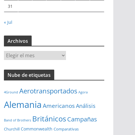
31
« Jul
Archivos
A
r
c
Nube de etiquetas
h
i
Aerotransportados
v
4Ground
Agora
o
Alemania
Americanos
Análisis
s
Británicos
Campañas
Band of Brothers
Commonwealth
Churchill
Comparativas