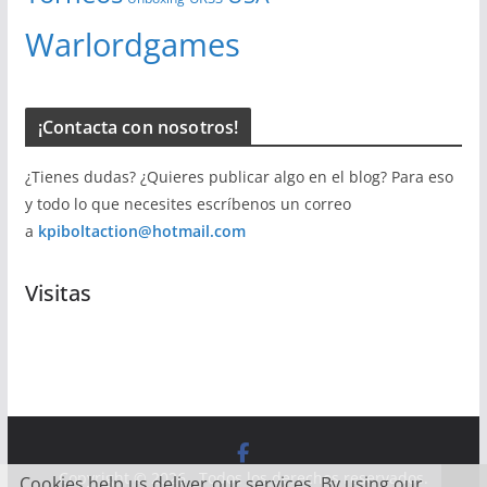
Warlordgames
¡Contacta con nosotros!
¿Tienes dudas? ¿Quieres publicar algo en el blog? Para eso
y todo lo que necesites escríbenos un correo
a
kpiboltaction@hotmail.com
Visitas
Copyright © 2026
. Todos los derechos reservados.
Cookies help us deliver our services. By using our