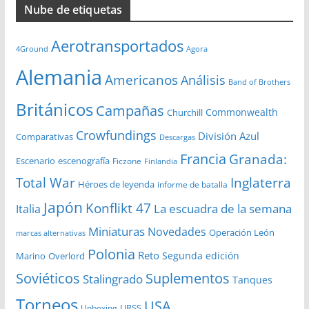
Nube de etiquetas
h
i
Aerotransportados
v
4Ground
Agora
o
Alemania
Americanos
Análisis
s
Band of Brothers
Británicos
Campañas
Commonwealth
Churchill
Crowfundings
División Azul
Comparativas
Descargas
Francia
Granada:
Escenario
escenografía
Ficzone
Finlandia
Total War
Inglaterra
Héroes de leyenda
informe de batalla
Japón
Konflikt 47
La escuadra de la semana
Italia
Miniaturas
Novedades
Operación León
marcas alternativas
Polonia
Reto
Segunda edición
Overlord
Marino
Soviéticos
Suplementos
Stalingrado
Tanques
Torneos
USA
URSS
Unboxing