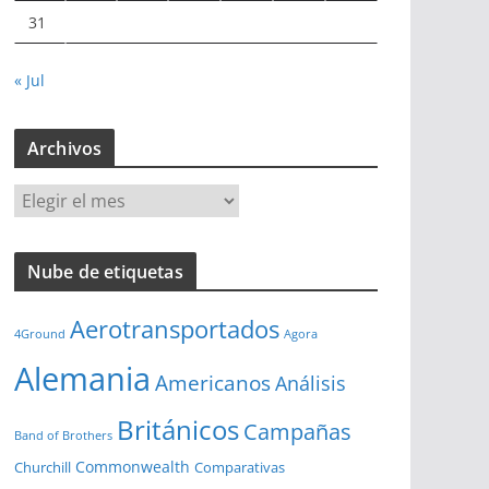
31
« Jul
Archivos
A
r
c
Nube de etiquetas
h
i
Aerotransportados
v
4Ground
Agora
o
Alemania
Americanos
Análisis
s
Británicos
Campañas
Band of Brothers
Commonwealth
Churchill
Comparativas