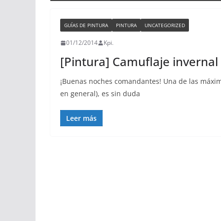
GUÍAS DE PINTURA
PINTURA
UNCATEGORIZED
01/12/2014
Kpi.
[Pintura] Camuflaje invernal
¡Buenas noches comandantes! Una de las máximas
en general), es sin duda
Leer más