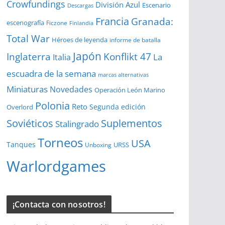
Crowfundings
División Azul
Escenario
Descargas
Francia
Granada:
escenografía
Ficzone
Finlandia
Total War
Héroes de leyenda
informe de batalla
Japón
Inglaterra
Konflikt 47
La
Italia
escuadra de la semana
marcas alternativas
Miniaturas
Novedades
Operación León Marino
Polonia
Reto
Segunda edición
Overlord
Soviéticos
Suplementos
Stalingrado
Torneos
USA
Tanques
URSS
Unboxing
Warlordgames
¡Contacta con nosotros!