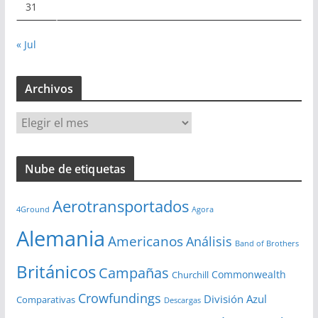
31
« Jul
Archivos
A
r
c
Nube de etiquetas
h
i
Aerotransportados
v
4Ground
Agora
o
Alemania
Americanos
Análisis
s
Band of Brothers
Británicos
Campañas
Commonwealth
Churchill
Crowfundings
División Azul
Comparativas
Descargas