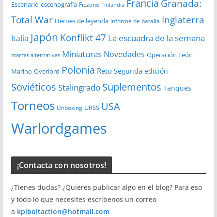
Francia
Granada:
Escenario
escenografía
Ficzone
Finlandia
Total War
Inglaterra
Héroes de leyenda
informe de batalla
Japón
Konflikt 47
La escuadra de la semana
Italia
Miniaturas
Novedades
Operación León
marcas alternativas
Polonia
Reto
Segunda edición
Overlord
Marino
Soviéticos
Suplementos
Stalingrado
Tanques
Torneos
USA
URSS
Unboxing
Warlordgames
¡Contacta con nosotros!
¿Tienes dudas? ¿Quieres publicar algo en el blog? Para eso
y todo lo que necesites escríbenos un correo
a
kpiboltaction@hotmail.com