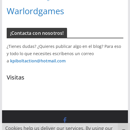
Warlordgames
¡Contacta con nosotros!
¿Tienes dudas? ¿Quieres publicar algo en el blog? Para eso
y todo lo que necesites escríbenos un correo
a
kpiboltaction@hotmail.com
Visitas
Copyright © 2026
. Todos los derechos reservados.
Cookies help us deliver our services. By using our