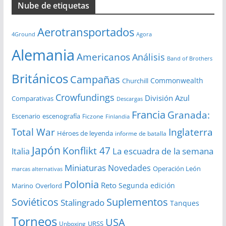
Nube de etiquetas
h
i
Aerotransportados
v
4Ground
Agora
o
Alemania
Americanos
Análisis
s
Band of Brothers
Británicos
Campañas
Commonwealth
Churchill
Crowfundings
División Azul
Comparativas
Descargas
Francia
Granada:
Escenario
escenografía
Ficzone
Finlandia
Total War
Inglaterra
Héroes de leyenda
informe de batalla
Japón
Konflikt 47
La escuadra de la semana
Italia
Miniaturas
Novedades
Operación León
marcas alternativas
Polonia
Reto
Segunda edición
Overlord
Marino
Soviéticos
Suplementos
Stalingrado
Tanques
Torneos
USA
URSS
Unboxing