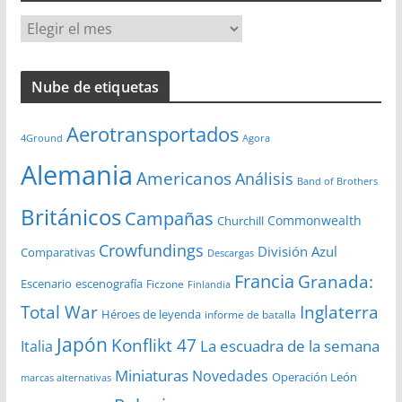
A
r
c
Nube de etiquetas
h
i
Aerotransportados
v
4Ground
Agora
o
Alemania
Americanos
Análisis
s
Band of Brothers
Británicos
Campañas
Commonwealth
Churchill
Crowfundings
División Azul
Comparativas
Descargas
Francia
Granada:
Escenario
escenografía
Ficzone
Finlandia
Total War
Inglaterra
Héroes de leyenda
informe de batalla
Japón
Konflikt 47
La escuadra de la semana
Italia
Miniaturas
Novedades
Operación León
marcas alternativas