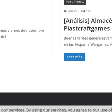
ESCENOGRAFÍA
04/03/2016
Kpi.
[Análisis] Almacé
Plastcraftgames
imos viernes de noviembre
 del
Buenas tardes generalesVam
en las Hispania Wargames. H
Leer más
dPress
.
 our services. By using our services, you agree to our use of