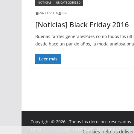
NOTICIAS
UNCATEGORIZED
24/11/2016
Kpi.
[Noticias] Black Friday 2016
Buenas tardes generalesPues como todos los últ
desde hace un par de años, la moda anglosajona
Leer más
Copyright © 2026
. Todos los derechos reservados.
Tema:
ColorMag
por ThemeGrill. Funciona con
Wor
Cookies help us deliver